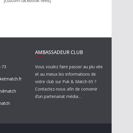
[custom-facebook-feed]
AMBASSADEUR CLUB
8-73
Vous voulez faire passer au plu vite
et au mieux les informations de
etmatch.fr
votre club sur Puk & Match 65 ?
Contactez-nous afin de convenir
ndmatch
d’un partenariat média…
match