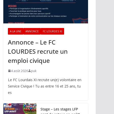
A LA UNE
ANNONCE
FC LOURDES XI
Annonce – Le FC
LOURDES recrute un
emploi civique
4 août 2026
puk
Le FC Lourdais XI recrute un(e) volontaire en
Service Civique ! Tu as entre 16 et 25 ans, tu
es
Stage – Les stages LFP