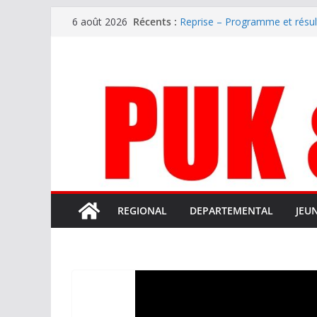
Passer
Récents :
Reprise – Programme et résu
6 août 2026
au
Annonce – Le FC LOURDES rec
National – La Bigorre bien pr
contenu
Mercato – SARRANCOLIN enc
Mercato – Le gardien qui a di
terrain d’expression au HOFC
REGIONAL
DEPARTEMENTAL
JEU