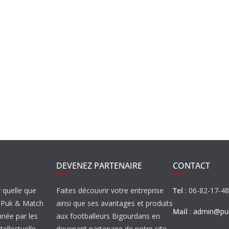
DEVENEZ PARTENAIRE
CONTACT
r quelle que
Faites découvrir votre entreprise
Tel
: 06-82-17-4
de Puk & Match
ainsi que ses avantages et produits
Mail
:
admin@puk
nnée par les
aux footballeurs Bigourdans en
tellectuelle.
devenant partenaire de notre site…