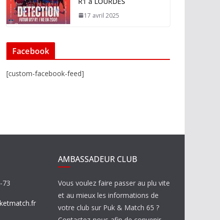
R1 à LOURDES
17 avril 2025
Facebook
[custom-facebook-feed]
AMBASSADEUR CLUB
8-73
Vous voulez faire passer au plu vite
et au mieux les informations de
etmatch.fr
votre club sur Puk & Match 65 ?
Contactez-nous afin de convenir