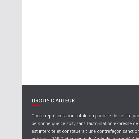
DROITS D’AUTEUR
Toute représentation totale ou partielle de ce site pa
personne que ce soit, sans l’autorisation expresse 
est interdite et constituerait une contrefaçon sanctio
articles L. 335-2 et suivants du Code de la propriété in