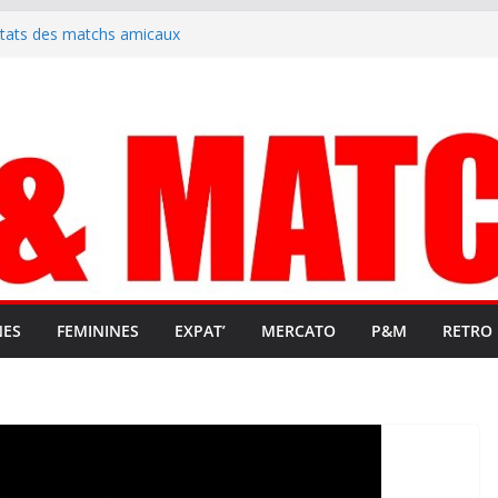
ltats des matchs amicaux
rute un emploi civique
ésente en Ligue 2 et Ligue 3
lenche son renouveau
t stop au foot pro retrouve un
NES
FEMININES
EXPAT’
MERCATO
P&M
RETRO