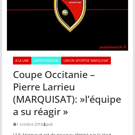
A LA UNE
DEPARTEMENTAL
UNION SPORTIVE MARQUISAT
Coupe Occitanie –
Pierre Larrieu
(MARQUISAT): »l’équipe
a su réagir »
1 octobre 2018
puk
L’US Marquisat est de nouveau éliminé par le Haut