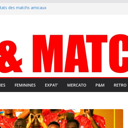
ltats des matchs amicaux
rute un emploi civique
ésente en Ligue 2 et Ligue 3
lenche son renouveau
t stop au foot pro retrouve un
NES
FEMININES
EXPAT’
MERCATO
P&M
RETRO