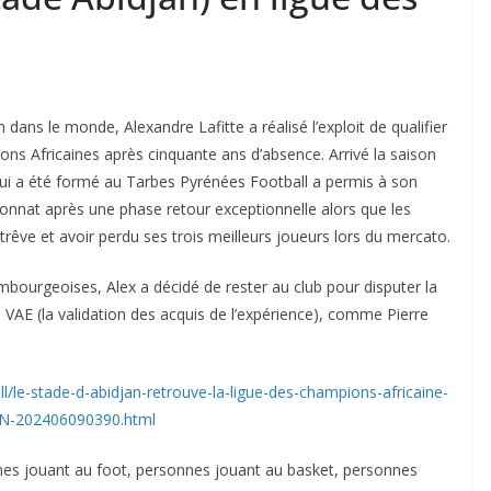
 dans le monde, Alexandre Lafitte a réalisé l’exploit de qualifier
ons Africaines après cinquante ans d’absence. Arrivé la saison
 qui a été formé au Tarbes Pyrénées Football a permis à son
onnat après une phase retour exceptionnelle alors que les
trêve et avoir perdu ses trois meilleurs joueurs lors du mercato.
bourgeoises, Alex a décidé de rester au club pour disputer la
VAE (la validation des acquis de l’expérience), comme Pierre
l/le-stade-d-abidjan-retrouve-la-ligue-des-champions-africaine-
e_AN-202406090390.html