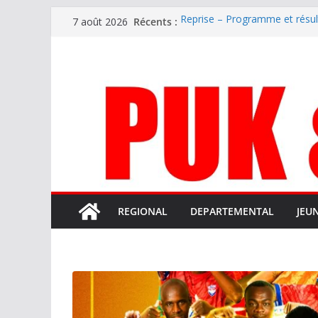
Passer
Récents :
Reprise – Programme et résu
7 août 2026
au
Annonce – Le FC LOURDES rec
National – La Bigorre bien pr
contenu
Mercato – SARRANCOLIN enc
Mercato – Le gardien qui a di
terrain d’expression au HOFC
REGIONAL
DEPARTEMENTAL
JEU