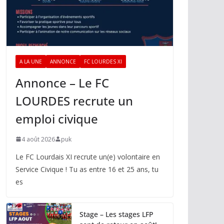
A LA UNE
ANNONCE
FC LOURDES XI
Annonce – Le FC
LOURDES recrute un
emploi civique
4 août 2026
puk
Le FC Lourdais XI recrute un(e) volontaire en
Service Civique ! Tu as entre 16 et 25 ans, tu
es
Stage – Les stages LFP