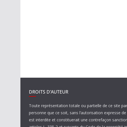
DROITS D’AUTEUR
Toute représentation totale ou partielle de ce site pa
personne que ce soit, sans l’autorisation expresse 
est interdite et constituerait une contrefaçon sanctio
articles L. 335-2 et suivants du Code de la propriété in