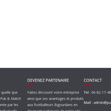
DEVENEZ PARTENAIRE
CONTACT
r quelle que
Faites découvrir votre entreprise
Tel
: 06-82-17-4
de Puk & Match
ainsi que ses avantages et produits
Mail
:
admin@puk
nnée par les
aux footballeurs Bigourdans en
tellectuelle.
devenant partenaire de notre site…