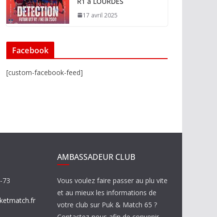
R1 à LOURDES
17 avril 2025
Facebook
[custom-facebook-feed]
AMBASSADEUR CLUB
8-73
Vous voulez faire passer au plu vite
et au mieux les informations de
etmatch.fr
votre club sur Puk & Match 65 ?
Contactez-nous afin de convenir