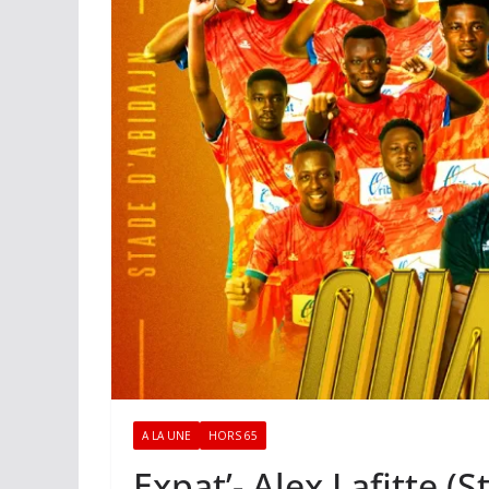
A LA UNE
HORS 65
Expat’- Alex Lafitte (