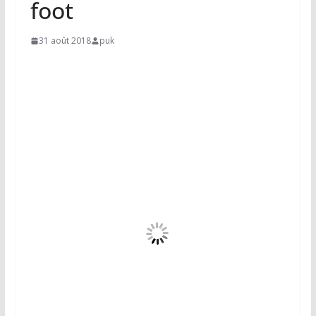
foot
31 août 2018
puk