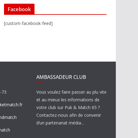
Facebook
[custom-facebook-feed]
AMBASSADEUR CLUB
8-73
Vous voulez faire passer au plu vite
et au mieux les informations de
etmatch.fr
votre club sur Puk & Match 65 ?
Contactez-nous afin de convenir
ndmatch
d’un partenariat média…
match