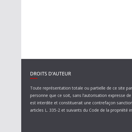
DROITS D’AUTEUR
Toute représentation totale ou partielle de ce site pa
personne que ce soit, sans l’autorisation expresse 
est interdite et constituerait une contrefaçon sanctio
articles L. 335-2 et suivants du Code de la propriété in