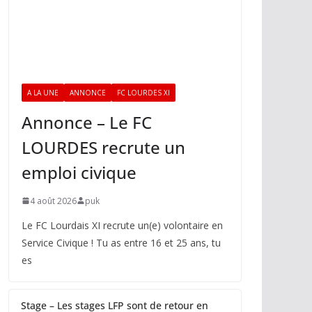
A LA UNE
ANNONCE
FC LOURDES XI
Annonce – Le FC
LOURDES recrute un
emploi civique
4 août 2026
puk
Le FC Lourdais XI recrute un(e) volontaire en
Service Civique ! Tu as entre 16 et 25 ans, tu
es
Stage – Les stages LFP sont de retour en