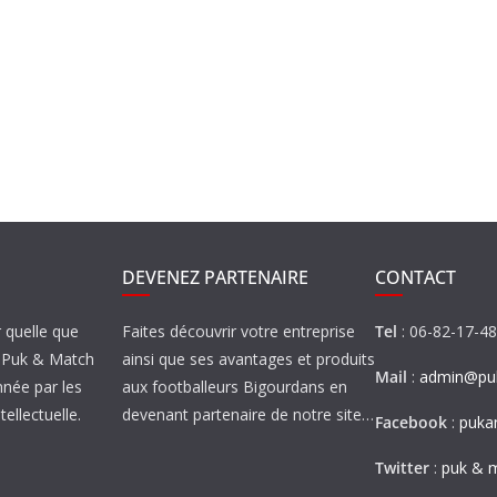
DEVENEZ PARTENAIRE
CONTACT
r quelle que
Faites découvrir votre entreprise
Tel
: 06-82-17-4
de Puk & Match
ainsi que ses avantages et produits
Mail
:
admin@puk
nnée par les
aux footballeurs Bigourdans en
tellectuelle.
devenant partenaire de notre site…
Facebook
:
puka
Twitter
:
puk & 