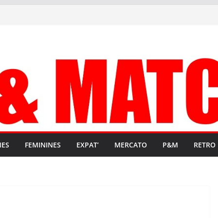
NES
FEMININES
EXPAT’
MERCATO
P&M
RETRO