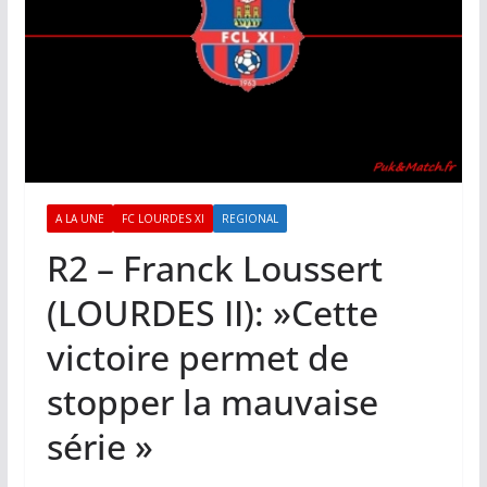
A LA UNE
FC LOURDES XI
REGIONAL
R2 – Franck Loussert
(LOURDES II): »Cette
victoire permet de
stopper la mauvaise
série »