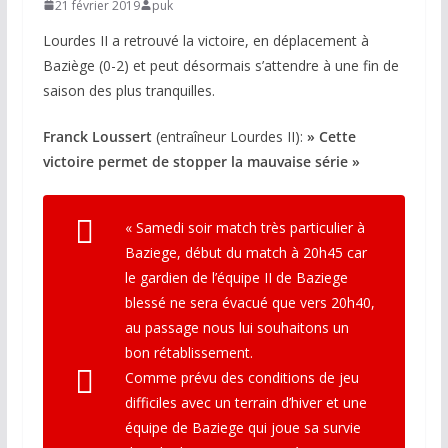
21 février 2019
puk
Lourdes II a retrouvé la victoire, en déplacement à
Baziège (0-2) et peut désormais s’attendre à une fin de
saison des plus tranquilles.
Franck Loussert
(entraîneur Lourdes II):
» Cette
victoire permet de stopper la mauvaise série »
« Samedi soir match très particulier à
Baziege, début du match à 20h45 car
le gardien de l’équipe II de Baziege
blessé ne sera évacué que vers 20h40,
au passage nous lui souhaitons un
bon rétablissement.
Comme prévu des conditions de jeu
difficiles avec un terrain d’hiver et une
équipe de Baziege qui joue sa survie