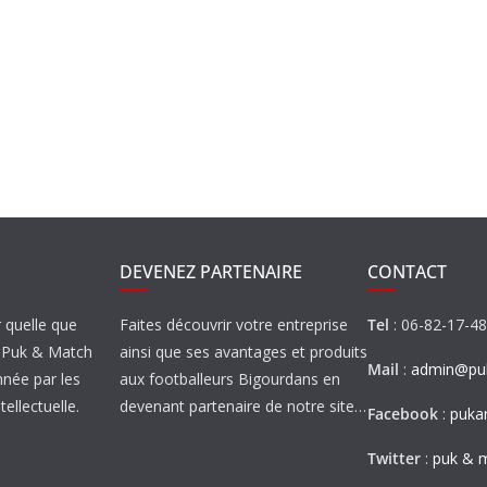
DEVENEZ PARTENAIRE
CONTACT
r quelle que
Faites découvrir votre entreprise
Tel
: 06-82-17-4
de Puk & Match
ainsi que ses avantages et produits
Mail
:
admin@puk
nnée par les
aux footballeurs Bigourdans en
tellectuelle.
devenant partenaire de notre site…
Facebook
:
puka
Twitter
:
puk & 