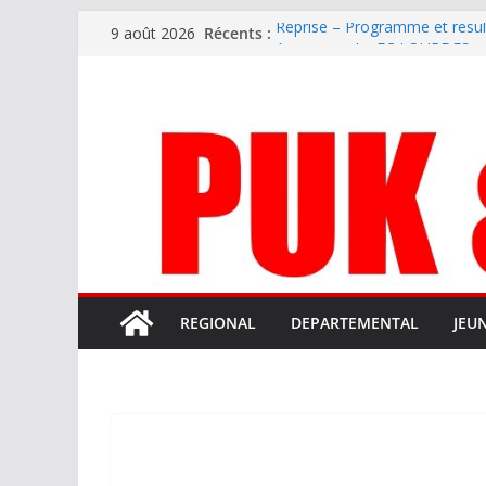
Passer
Récents :
Reprise – Programme et résu
9 août 2026
au
Annonce – Le FC LOURDES rec
National – La Bigorre bien pr
contenu
Mercato – SARRANCOLIN enc
Mercato – Le gardien qui a di
terrain d’expression au HOFC
REGIONAL
DEPARTEMENTAL
JEU