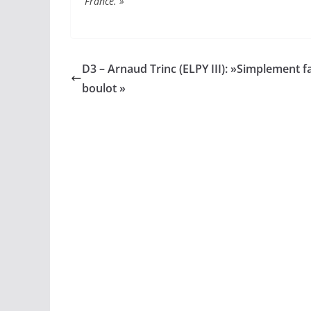
France. »
D3 – Arnaud Trinc (ELPY III): »Simplement fa
boulot »