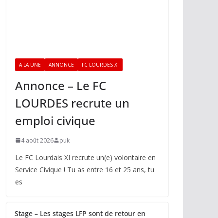
A LA UNE
ANNONCE
FC LOURDES XI
Annonce – Le FC
LOURDES recrute un
emploi civique
4 août 2026
puk
Le FC Lourdais XI recrute un(e) volontaire en
Service Civique ! Tu as entre 16 et 25 ans, tu
es
Stage – Les stages LFP sont de retour en