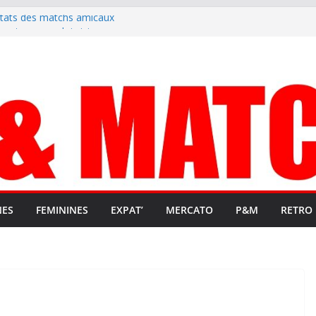
ltats des matchs amicaux
rute un emploi civique
ésente en Ligue 2 et Ligue 3
lenche son renouveau
t stop au foot pro retrouve un
NES
FEMININES
EXPAT’
MERCATO
P&M
RETRO