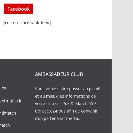
Facebook
[custom-facebook-feed]
AMBASSADEUR CLUB
8-73
Vous voulez faire passer au plu vite
et au mieux les informations de
etmatch.fr
votre club sur Puk & Match 65 ?
Contactez-nous afin de convenir
ndmatch
d’un partenariat média…
match