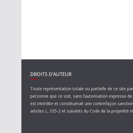
DROITS D’AUTEUR
Toute représentation totale ou partielle de ce site pa
personne que ce soit, sans l’autorisation expresse 
est interdite et constituerait une contrefaçon sanctio
articles L. 335-2 et suivants du Code de la propriété in