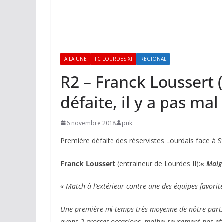
A LA UNE
FC LOURDES XI
REGIONAL
R2 – Franck Loussert
défaite, il y a pas mal
6 novembre 2018
puk
Première défaite des réservistes Lourdais face à S
Franck Loussert
(entraineur de Lourdes II):
«
Malgr
« Match à l’extérieur contre une des équipes favorit
Une première mi-temps très moyenne de nôtre part, 
avons 2 grosses occasions, malheureusement pas eff