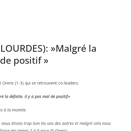
 (LOURDES): »Malgré la
 de positif »
t Orens (1-3) qui se retrouvent co-leaders.
é la défaite, il y a pas mal de positif
«
es à la montée.
nous étions trop loin les uns des autres et malgré cela nous
icace (mi temps 1 à 0 pour St Orens).