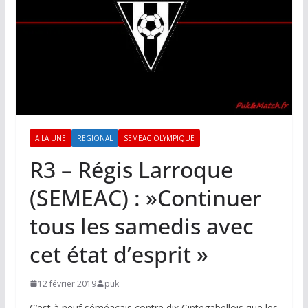
A LA UNE
REGIONAL
SEMEAC OLYMPIQUE
R3 – Régis Larroque
(SEMEAC) : »Continuer
tous les samedis avec
cet état d’esprit »
12 février 2019
puk
C’est à neuf séméacais contre dix Cintegabellois que les