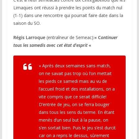
Limaques ont réussi à prendre les points du match nul
(1-1) dans une rencontre qui pourrait faire date dans la
saison du SO.
Régis Larroque
(entraîneur de Semeac):
« C
ontinuer
tous les samedis avec cet état d’esprit
«
« Après deux semaines sans match,
on ne savait pas trop où l’on mettait
les pieds ce samedi mais au vu de
l’accueil froid et des installations, on a
vite compris que ce serait difficile!
D’entrée de jeu, on se ferra bouger
dans tous les sens du terme. En étant
menés d’un seul but à la pause, on
s’en sortait bien. Puis le jeu s’est durcit
car on a repris le dessus, sûrement