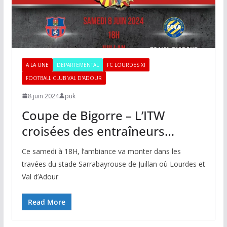
A LA UNE
DEPARTEMENTAL
FC LOURDES XI
FOOTBALL CLUB VAL D'ADOUR
8 juin 2024
puk
Coupe de Bigorre – L’ITW
croisées des entraîneurs…
Ce samedi à 18H, l’ambiance va monter dans les
travées du stade Sarrabayrouse de Juillan où Lourdes et
Val d’Adour
Read More