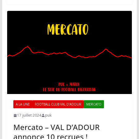
A LA UNE
FOOTBALL CLUB VAL D'ADOUR
MERCATO
17 juillet 2024
puk
Mercato – VAL D’ADOUR
annonce 10 recrues !