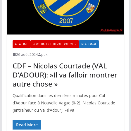
A LA UNE
FOOTBALL CLUB VAL D'ADOUR
REGIONAL
26 août 2024
puk
CDF – Nicolas Courtade (VAL
D’ADOUR): »Il va falloir montrer
autre chose »
Qualification dans les dernières minutes pour Cal
d’Adour face à Nouvelle Vague (0-2). Nicolas Courtade
(entraîneur du Val d’Adour): »Il va
Read More