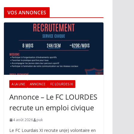
VOS ANNONCES
A LA UNE
ANNONCE
FC LOURDES XI
Annonce – Le FC LOURDES
recrute un emploi civique
4 août 2026
puk
Le FC Lourdais XI recrute un(e) volontaire en