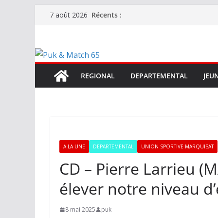
Passer
Récents :
7 août 2026
au
contenu
REGIONAL
DEPARTEMENTAL
JEU
A LA UNE
DEPARTEMENTAL
UNION SPORTIVE MARQUISAT
CD – Pierre Larrieu 
élever notre niveau 
8 mai 2025
puk