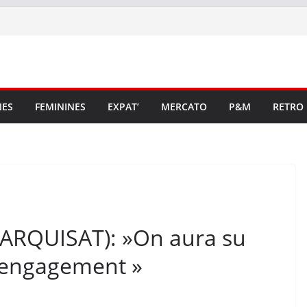
NES
FEMININES
EXPAT’
MERCATO
P&M
RETRO
(MARQUISAT): »On aura su
d’engagement »