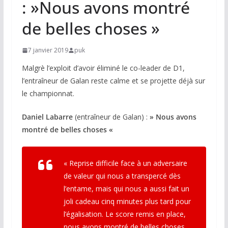
: »Nous avons montré
de belles choses »
7 janvier 2019
puk
Malgrè l’exploit d’avoir éliminé le co-leader de D1,
l’entraîneur de Galan reste calme et se projette déjà sur
le championnat.
Daniel Labarre
(entraîneur de Galan) :
» Nous avons
montré de belles choses «
« Reprise difficile face à un adversaire
de valeur qui nous a transpercé dès
l’entame, mais qui nous a aussi fait un
joli cadeau cinq minutes plus tard pour
l’égalisation. Le score remis en place,
nous avons montré de belles choses