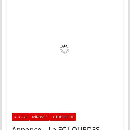
A LA UNE
ANNONCE
FC LOURDES XI
Annonce – Le FC LOURDES