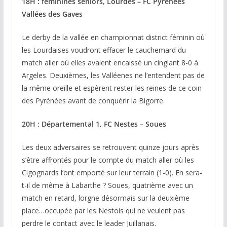
18H : féminines séniors, Lourdes – FC Pyrénées
Vallées des Gaves
Le derby de la vallée en championnat district féminin où
les Lourdaises voudront effacer le cauchemard du
match aller où elles avaient encaissé un cinglant 8-0 à
Argeles. Deuxièmes, les Valléenes ne l’entendent pas de
la même oreille et espèrent rester les reines de ce coin
des Pyrénées avant de conquérir la Bigorre.
20H : Départemental 1, FC Nestes – Soues
Les deux adversaires se retrouvent quinze jours après
s’être affrontés pour le compte du match aller où les
Cigognards l’ont emporté sur leur terrain (1-0). En sera-
t-il de même à Labarthe ? Soues, quatrième avec un
match en retard, lorgne désormais sur la deuxième
place…occupée par les Nestois qui ne veulent pas
perdre le contact avec le leader Juillanais.