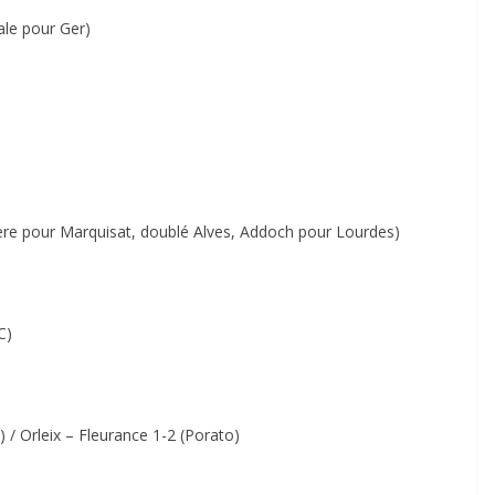
ale pour Ger)
ière pour Marquisat, doublé Alves, Addoch pour Lourdes)
C)
) / Orleix – Fleurance 1-2 (Porato)