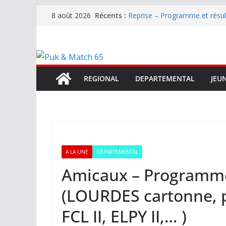
Passer
Récents :
Reprise – Programme et résu
8 août 2026
au
Annonce – Le FC LOURDES rec
National – La Bigorre bien pr
contenu
Mercato – SARRANCOLIN enc
Mercato – Le gardien qui a di
terrain d’expression au HOFC
REGIONAL
DEPARTEMENTAL
JEU
A LA UNE
DEPARTEMENTAL
Amicaux – Programme e
(LOURDES cartonne, 
FCL II, ELPY II,… )