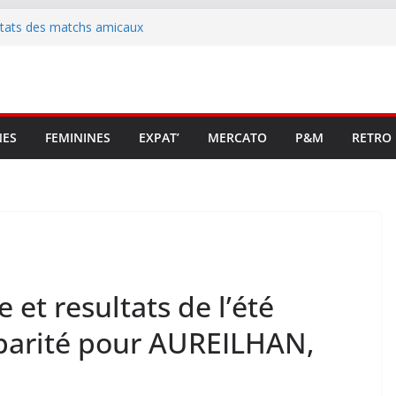
ltats des matchs amicaux
rute un emploi civique
ésente en Ligue 2 et Ligue 3
lenche son renouveau
t stop au foot pro retrouve un
NES
FEMININES
EXPAT’
MERCATO
P&M
RETRO
t resultats de l’été
parité pour AUREILHAN,