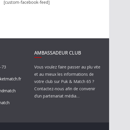
[custom-facebook-feed]
AMBASSADEUR CLUB
8-73
Vous voulez faire passer au plu vite
et au mieux les informations de
etmatch.fr
votre club sur Puk & Match 65 ?
Contactez-nous afin de convenir
ndmatch
d’un partenariat média…
match