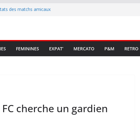
ltats des matchs amicaux
rute un emploi civique
ésente en Ligue 2 et Ligue 3
lenche son renouveau
t stop au foot pro retrouve un
NES
FEMININES
EXPAT’
MERCATO
P&M
RETRO
 FC cherche un gardien