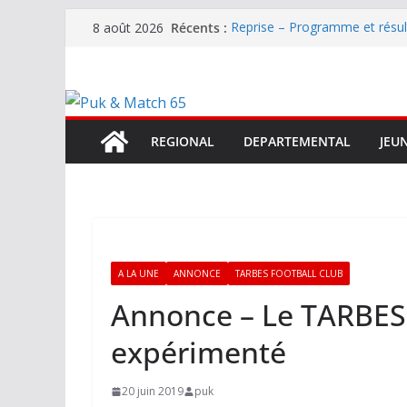
Passer
Récents :
Reprise – Programme et résu
8 août 2026
au
Annonce – Le FC LOURDES rec
National – La Bigorre bien pr
contenu
Mercato – SARRANCOLIN enc
Mercato – Le gardien qui a di
terrain d’expression au HOFC
REGIONAL
DEPARTEMENTAL
JEU
A LA UNE
ANNONCE
TARBES FOOTBALL CLUB
Annonce – Le TARBES
expérimenté
20 juin 2019
puk