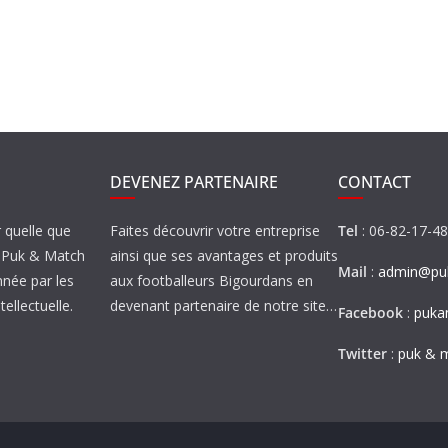
DEVENEZ PARTENAIRE
CONTACT
r quelle que
Faites découvrir votre entreprise
Tel
: 06-82-17-4
de Puk & Match
ainsi que ses avantages et produits
Mail
:
admin@puk
nnée par les
aux footballeurs Bigourdans en
tellectuelle.
devenant partenaire de notre site…
Facebook
:
puka
Twitter
:
puk & 