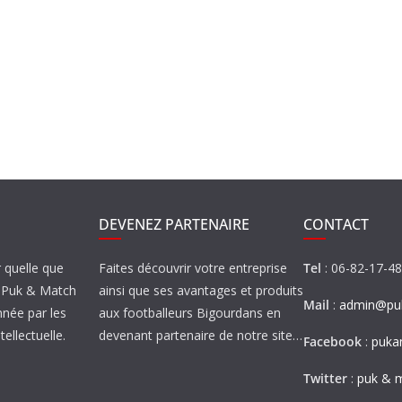
DEVENEZ PARTENAIRE
CONTACT
r quelle que
Faites découvrir votre entreprise
Tel
: 06-82-17-4
de Puk & Match
ainsi que ses avantages et produits
Mail
:
admin@puk
nnée par les
aux footballeurs Bigourdans en
tellectuelle.
devenant partenaire de notre site…
Facebook
:
puka
Twitter
:
puk & 