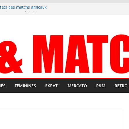
ltats des matchs amicaux
rute un emploi civique
ésente en Ligue 2 et Ligue 3
lenche son renouveau
t stop au foot pro retrouve un
NES
FEMININES
EXPAT’
MERCATO
P&M
RETRO