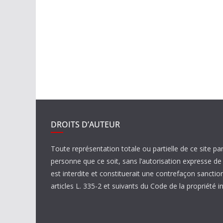
DROITS D’AUTEUR
Toute représentation totale ou partielle de ce site pa
personne que ce soit, sans l’autorisation expresse 
est interdite et constituerait une contrefaçon sanctio
articles L. 335-2 et suivants du Code de la propriété in