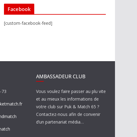
Facebook
[custom-facebook-feed]
AMBASSADEUR CLUB
8-73
Vous voulez faire passer au plu vite
et au mieux les informations de
etmatch.fr
votre club sur Puk & Match 65 ?
Contactez-nous afin de convenir
ndmatch
d’un partenariat média…
match