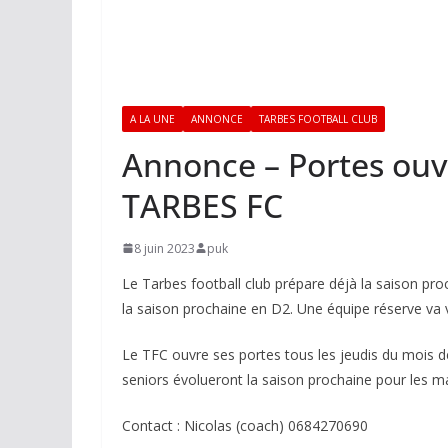
A LA UNE
ANNONCE
TARBES FOOTBALL CLUB
Annonce – Portes ouve
TARBES FC
8 juin 2023
puk
Le Tarbes football club prépare déjà la saison pro
la saison prochaine en D2. Une équipe réserve va v
Le TFC ouvre ses portes tous les jeudis du mois de
seniors évolueront la saison prochaine pour les mat
Contact : Nicolas (coach) 0684270690