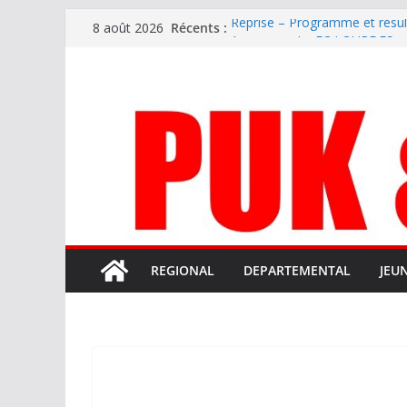
Passer
Récents :
Reprise – Programme et résu
8 août 2026
au
Annonce – Le FC LOURDES rec
National – La Bigorre bien pr
contenu
Mercato – SARRANCOLIN enc
Mercato – Le gardien qui a di
terrain d’expression au HOFC
REGIONAL
DEPARTEMENTAL
JEU