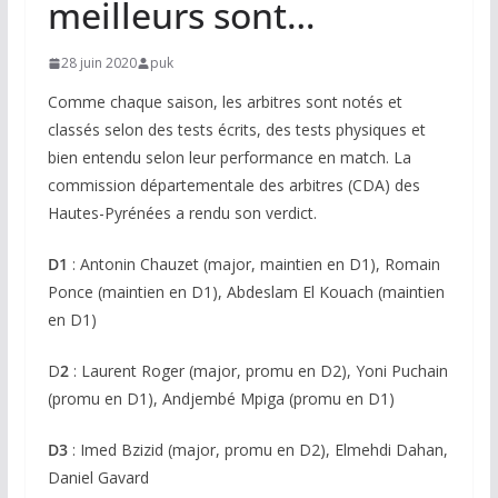
meilleurs sont…
28 juin 2020
puk
Comme chaque saison, les arbitres sont notés et
classés selon des tests écrits, des tests physiques et
bien entendu selon leur performance en match. La
commission départementale des arbitres (CDA) des
Hautes-Pyrénées a rendu son verdict.
D1
: Antonin Chauzet (major, maintien en D1), Romain
Ponce (maintien en D1), Abdeslam El Kouach (maintien
en D1)
D
2
: Laurent Roger (major, promu en D2), Yoni Puchain
(promu en D1), Andjembé Mpiga (promu en D1)
D3
: Imed Bzizid (major, promu en D2), Elmehdi Dahan,
Daniel Gavard