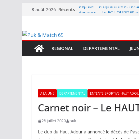
Passer
Récents :
Reprise – Programme et résu
8 août 2026
au
Annonce – Le FC LOURDES rec
National – La Bigorre bien pr
contenu
Mercato – SARRANCOLIN enc
Mercato – Le gardien qui a di
terrain d’expression au HOFC
REGIONAL
DEPARTEMENTAL
JEU
A LA UNE
DEPARTEMENTAL
ENTENTE SPORTIVE HAUT ADO
Carnet noir – Le HAU
28 juillet 2020
puk
Le club du Haut Adour a annoncé le décès de Pasca