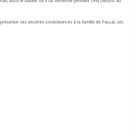
mais aussi le basket où il fut bénévole pendant cinq saisons au
présenter ses sincères condoléances à la famille de Pascal, ses