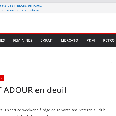
ltats des matchs amicaux
rute un emploi civique
ésente en Ligue 2 et Ligue 3
lenche son renouveau
t stop au foot pro retrouve un
NES
FEMININES
EXPAT’
MERCATO
P&M
RETRO
UR
T ADOUR en deuil
l Thibert ce week-end à l’âge de soixante ans. Vétéran au club