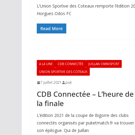
L’Union Sportive des Coteaux remporte l’édition 2
Horgues Odos FC
Read More
A LA UNE
CDB CONNECTÉE
JUILLAN OMNISPORT
UNION SPORTIVE DES COTEAUX
7 juillet 2021
puk
CDB Connectée – L’heure de
la finale
L’édition 2021 de la coupe de Bigorre des clubs
connectés organisés par puketmatch.fr va trouver
son épilogue. Qui de Juillan