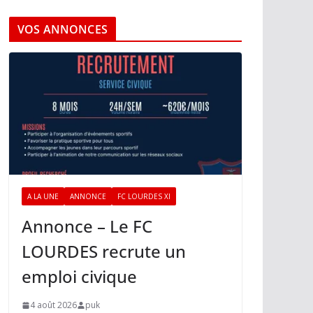
VOS ANNONCES
A LA UNE
ANNONCE
FC LOURDES XI
Annonce – Le FC
LOURDES recrute un
emploi civique
4 août 2026
puk