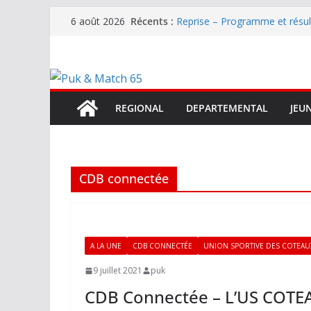
Passer
Récents :
Reprise – Programme et résu
6 août 2026
au
Annonce – Le FC LOURDES rec
National – La Bigorre bien pr
contenu
Mercato – SARRANCOLIN enc
Mercato – Le gardien qui a di
terrain d’expression au HOFC
REGIONAL
DEPARTEMENTAL
JEU
CDB connectée
A LA UNE
CDB CONNECTÉE
UNION SPORTIVE DES COTEAU
9 juillet 2021
puk
CDB Connectée – L’US COTEA