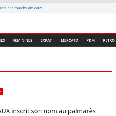
ltats des matchs amicaux
rute un emploi civique
ésente en Ligue 2 et Ligue 3
lenche son renouveau
t stop au foot pro retrouve un
NES
FEMININES
EXPAT’
MERCATO
P&M
RETRO
X
UX inscrit son nom au palmarès