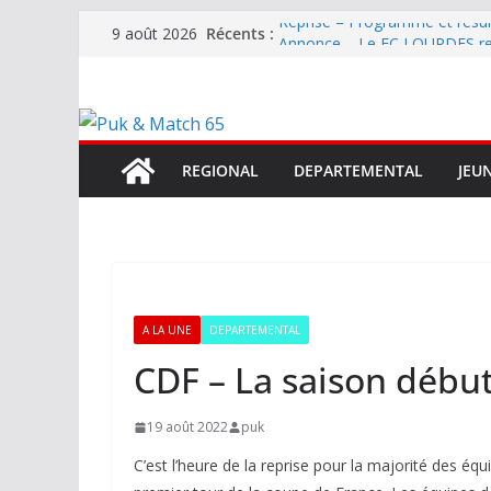
Passer
Récents :
Reprise – Programme et résu
9 août 2026
au
Annonce – Le FC LOURDES rec
National – La Bigorre bien pr
contenu
Mercato – SARRANCOLIN enc
Mercato – Le gardien qui a di
terrain d’expression au HOFC
REGIONAL
DEPARTEMENTAL
JEU
A LA UNE
DEPARTEMENTAL
CDF – La saison débu
19 août 2022
puk
C’est l’heure de la reprise pour la majorité des éq