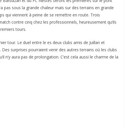
e Barbazan et du FC Nestes seront les premières sur le pont
ra pas sous la grande chaleur mais sur des terrains en grande
rps qui viennent à peine de se remettre en route. Trois
match contre cinq chez les professionnels, heureusement qu’ils
premiers tours.
r tour. Le duel entre le es deux clubs amis de Juillan et
 Des surprises pourraient venir des autres terrains où les clubs
u’il n’y aura pas de prolongation. C’est cela aussi le charme de la