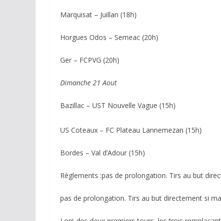
Marquisat – Juillan (18h)
Horgues Odos – Semeac (20h)
Ger – FCPVG (20h)
Dimanche 21 Aout
Bazillac – UST Nouvelle Vague (15h)
US Coteaux – FC Plateau Lannemezan (15h)
Bordes – Val d’Adour (15h)
Règlements :pas de prolongation. Tirs au but dire
pas de prolongation. Tirs au but directement si m
Lors des deux premiers tours, les trois remplaçants