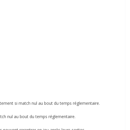
ctement si match nul au bout du temps réglementaire.
atch nul au bout du temps réglementaire.
 peuvent rerentrer en jeu après leurs sorties.