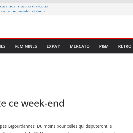
ltats des matchs amicaux
rute un emploi civique
ésente en Ligue 2 et Ligue 3
lenche son renouveau
t stop au foot pro retrouve un
NES
FEMININES
EXPAT’
MERCATO
P&M
RETRO
te ce week-end
uipes Bigourdannes. Du moins pour celles qui disputeront le