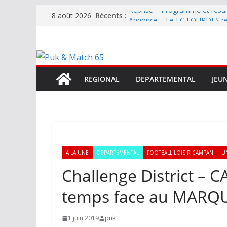
Passer
Reprise – Programme et résu
Récents :
8 août 2026
au
Annonce – Le FC LOURDES rec
National – La Bigorre bien pr
contenu
Mercato – SARRANCOLIN enc
Mercato – Le gardien qui a di
terrain d’expression au HOFC
REGIONAL
DEPARTEMENTAL
JEU
A LA UNE
DEPARTEMENTAL
FOOTBALL LOISIR CAMPAN
U
Challenge District – 
temps face au MARQ
1 juin 2019
puk