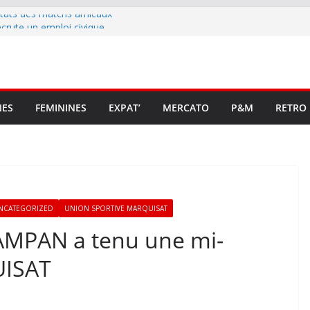
ltats des matchs amicaux
rute un emploi civique
ésente en Ligue 2 et Ligue 3
lenche son renouveau
t stop au foot pro retrouve un
NES
FEMININES
EXPAT’
MERCATO
P&M
RETRO
NCATEGORIZED
UNION SPORTIVE MARQUISAT
CAMPAN a tenu une mi-
UISAT