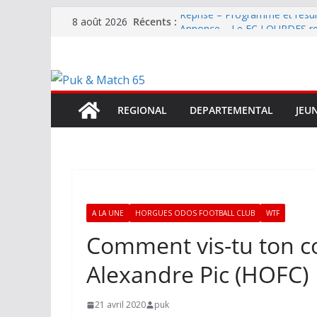
Passer
Récents :
Reprise – Programme et résu
8 août 2026
au
Annonce – Le FC LOURDES rec
National – La Bigorre bien pr
contenu
Mercato – SARRANCOLIN enc
Mercato – Le gardien qui a di
terrain d’expression au HOFC
REGIONAL
DEPARTEMENTAL
JEU
A LA UNE
HORGUES ODOS FOOTBALL CLUB
WTF
Comment vis-tu ton 
Alexandre Pic (HOFC)
21 avril 2020
puk