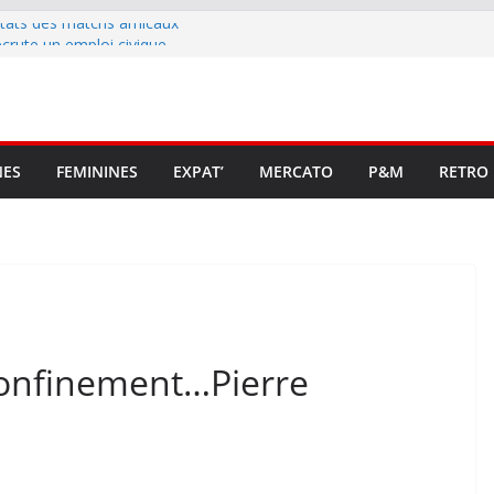
ltats des matchs amicaux
rute un emploi civique
ésente en Ligue 2 et Ligue 3
lenche son renouveau
t stop au foot pro retrouve un
NES
FEMININES
EXPAT’
MERCATO
P&M
RETRO
confinement…Pierre