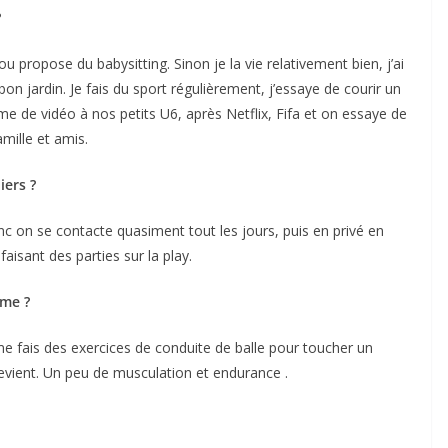
?
 ou
propose
du babysitting. Sinon je la vie relativement bien, j’ai
 bon jardin. Je fais du sport régulièrement, j’essaye de courir un
e de vidéo à nos petits U6, après Netflix, Fifa et on essaye de
amille et amis.
iers ?
on se contacte quasiment tout les jours, puis en privé en
aisant des parties sur la play.
rme ?
me fais des exercices de conduite de balle pour toucher un
revient. Un peu de musculation et endurance .