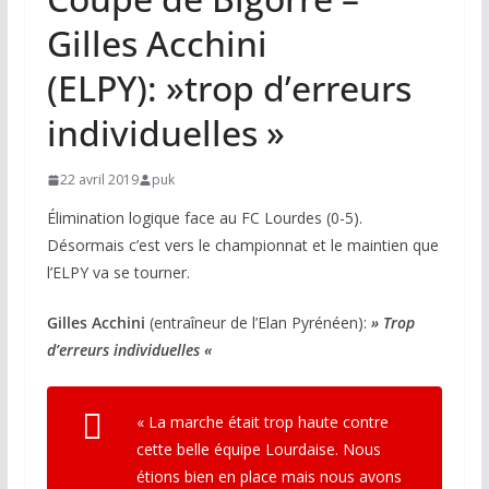
Gilles Acchini
(ELPY): »trop d’erreurs
individuelles »
22 avril 2019
puk
Élimination logique face au FC Lourdes (0-5).
Désormais c’est vers le championnat et le maintien que
l’ELPY va se tourner.
Gilles Acchini
(entraîneur de l’Elan Pyrénéen):
» Trop
d’erreurs individuelles «
« La marche était trop haute contre
cette belle équipe Lourdaise. Nous
étions bien en place mais nous avons