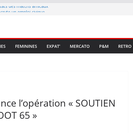
ltats des matchs amicaux
rute un emploi civique
ésente en Ligue 2 et Ligue 3
lenche son renouveau
t stop au foot pro retrouve un
NES
FEMININES
EXPAT’
MERCATO
P&M
RETRO
ance l’opération « SOUTIEN
OT 65 »