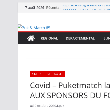
Passer
Récents :
Reprise – Programme et résu
7 août 2026
au
Annonce – Le FC LOURDES rec
National – La Bigorre bien pr
contenu
Mercato – SARRANCOLIN enc
Mercato – Le gardien qui a di
terrain d’expression au HOFC
REGIONAL
DEPARTEMENTAL
JEU
A LA UNE
PARTENAIRES
Covid – Puketmatch l
AUX SPONSORS DU FO
30 octobre 2020
puk