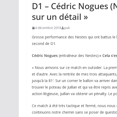
D1 – Cédric Nogues (N
sur un détail »
4 décembre 2018
puk
Grosse performance des Nestes qui ont battus le le
second de D1.
Cédric Nogues
(entraîneur des Nestes):
« Cela s’e
« Nous arrivons sur ce match en outsider. La prem
et d’autre. Avec la rentrée de mes trois attaquan
jusqu’à la 81′. Sur un corner le ballon va arriver 
trouver le poteau de Juillan et qui va être repris a
action litigieuse, Juillan va obtenir un pénalty. Le 
Ce match à été très tactique et fermé, nous nous é
continuons notre chemin sans se poser de question