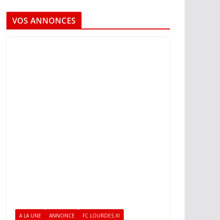
VOS ANNONCES
A LA UNE
ANNONCE
FC LOURDES XI