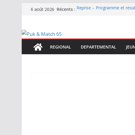
Passer
Récents :
Reprise – Programme et résu
6 août 2026
au
Annonce – Le FC LOURDES rec
National – La Bigorre bien pr
contenu
Mercato – SARRANCOLIN enc
Mercato – Le gardien qui a di
terrain d’expression au HOFC
REGIONAL
DEPARTEMENTAL
JEU