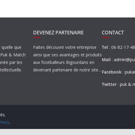
DEVENEZ PARTENAIRE
CONTACT
r quelle que
Faites découvrir votre entreprise
Tel
: 06-82-17-4
de Puk & Match
ainsi que ses avantages et produits
Mail
:
admin@puk
nnée par les
aux footballeurs Bigourdans en
tellectuelle.
devenant partenaire de notre site…
Facebook
:
puka
Twitter
:
puk & 
vés.
ress
.