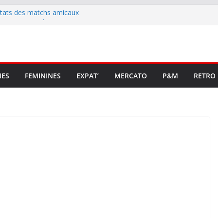
ltats des matchs amicaux
rute un emploi civique
ésente en Ligue 2 et Ligue 3
lenche son renouveau
t stop au foot pro retrouve un
NES
FEMININES
EXPAT’
MERCATO
P&M
RETRO