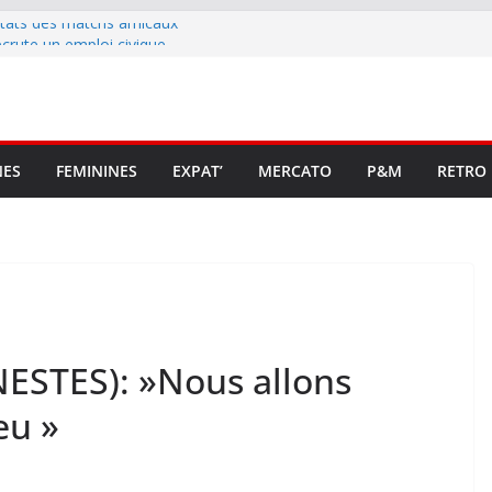
ltats des matchs amicaux
rute un emploi civique
ésente en Ligue 2 et Ligue 3
lenche son renouveau
t stop au foot pro retrouve un
NES
FEMININES
EXPAT’
MERCATO
P&M
RETRO
NESTES): »Nous allons
eu »