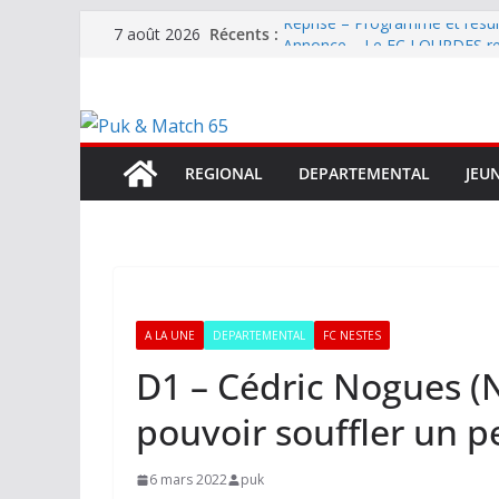
Passer
Récents :
Reprise – Programme et résu
7 août 2026
au
Annonce – Le FC LOURDES rec
National – La Bigorre bien pr
contenu
Mercato – SARRANCOLIN enc
Mercato – Le gardien qui a di
terrain d’expression au HOFC
REGIONAL
DEPARTEMENTAL
JEU
A LA UNE
DEPARTEMENTAL
FC NESTES
D1 – Cédric Nogues (
pouvoir souffler un p
6 mars 2022
puk