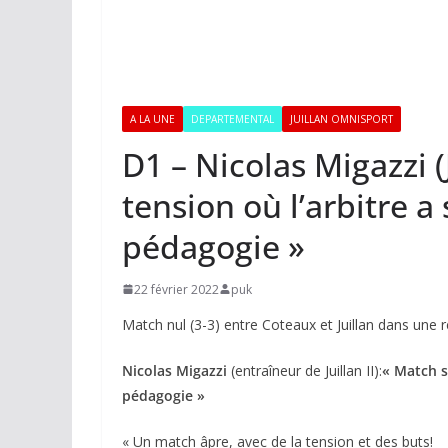
A LA UNE
DEPARTEMENTAL
JUILLAN OMNISPORT
D1 – Nicolas Migazzi 
tension où l’arbitre a
pédagogie »
22 février 2022
puk
Match nul (3-3) entre Coteaux et Juillan dans une
Nicolas Migazzi
(entraîneur de Juillan II):
« Match s
pédagogie »
« Un match âpre, avec de la tension et des buts!