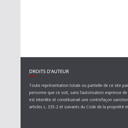
DROITS D’AUTEUR
Toute représentation totale ou partielle de ce site pa
personne que ce soit, sans l’autorisation expresse 
est interdite et constituerait une contrefaçon sanctio
articles L. 335-2 et suivants du Code de la propriété in