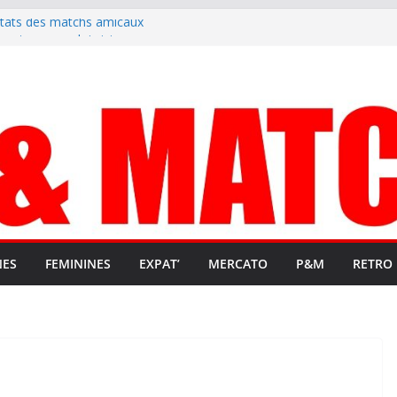
ltats des matchs amicaux
rute un emploi civique
ésente en Ligue 2 et Ligue 3
lenche son renouveau
t stop au foot pro retrouve un
NES
FEMININES
EXPAT’
MERCATO
P&M
RETRO