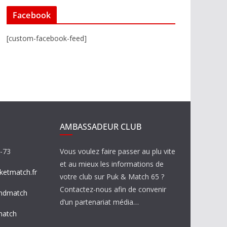
Facebook
[custom-facebook-feed]
AMBASSADEUR CLUB
8-73
Vous voulez faire passer au plu vite
et au mieux les informations de
etmatch.fr
votre club sur Puk & Match 65 ?
Contactez-nous afin de convenir
ndmatch
d’un partenariat média…
match