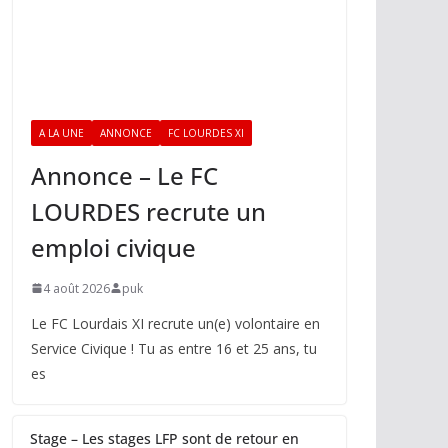
A LA UNE
ANNONCE
FC LOURDES XI
Annonce – Le FC
LOURDES recrute un
emploi civique
4 août 2026
puk
Le FC Lourdais XI recrute un(e) volontaire en
Service Civique ! Tu as entre 16 et 25 ans, tu
es
Stage – Les stages LFP sont de retour en