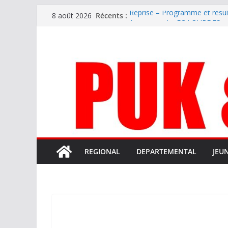
Passer
Récents :
Reprise – Programme et résu
8 août 2026
au
Annonce – Le FC LOURDES rec
National – La Bigorre bien pr
contenu
Mercato – SARRANCOLIN enc
Mercato – Le gardien qui a di
terrain d’expression au HOFC
REGIONAL
DEPARTEMENTAL
JEU