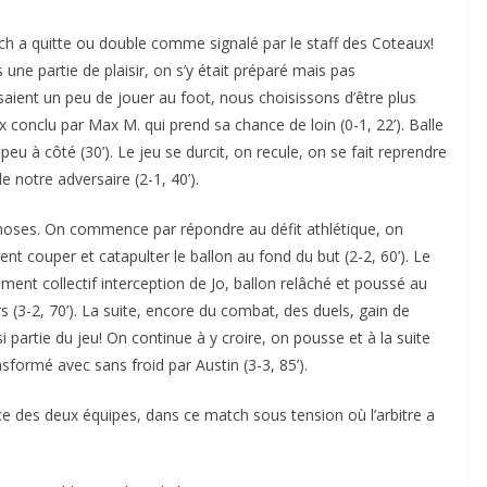
tch a quitte ou double comme signalé par le staff des Coteaux!
 une partie de plaisir, on s’y était préparé mais pas
saient un peu de jouer au foot, nous choisissons d’être plus
 conclu par Max M. qui prend sa chance de loin (0-1, 22’). Balle
eu à côté (30’). Le jeu se durcit, on recule, on se fait reprendre
 notre adversaire (2-1, 40’).
hoses. On commence par répondre au défit athlétique, on
ent couper et catapulter le ballon au fond du but (2-2, 60’). Le
ent collectif interception de Jo, ballon relâché et poussé au
s (3-2, 70’). La suite, encore du combat, des duels, gain de
i partie du jeu! On continue à y croire, on pousse et à la suite
nsformé avec sans froid par Austin (3-3, 85’).
ace des deux équipes, dans ce match sous tension où l’arbitre a