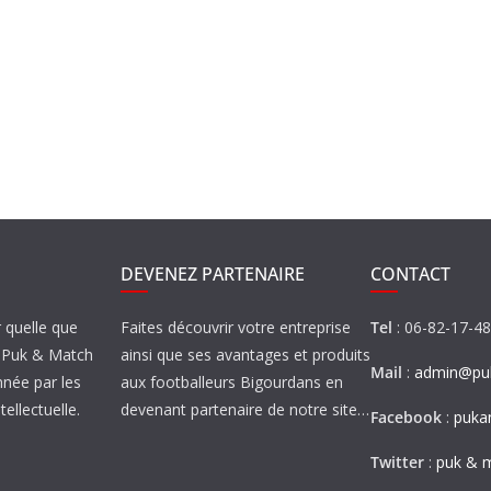
DEVENEZ PARTENAIRE
CONTACT
r quelle que
Faites découvrir votre entreprise
Tel
: 06-82-17-4
de Puk & Match
ainsi que ses avantages et produits
Mail
:
admin@puk
nnée par les
aux footballeurs Bigourdans en
tellectuelle.
devenant partenaire de notre site…
Facebook
:
puka
Twitter
:
puk & 