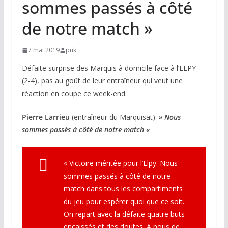
sommes passés à côté
de notre match »
7 mai 2019
puk
Défaite surprise des Marquis à domicile face à l’ELPY
(2-4), pas au goût de leur entraîneur qui veut une
réaction en coupe ce week-end.
Pierre Larrieu
(entraîneur du Marquisat):
» Nous
sommes passés à côté de notre match «
« Victoire méritée pour l’Elpy. Nous
sommes passés à côté de notre
match dans tous les compartiments
du jeu pour espérer quoi que ce soit.
On repart avec la défaite quatre buts
encaissés et des doutes. A nous de