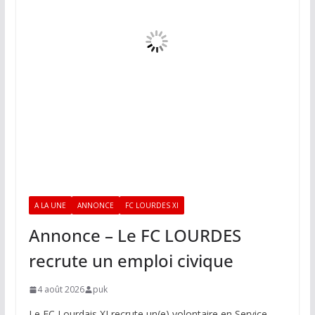
A LA UNE
ANNONCE
FC LOURDES XI
Annonce – Le FC LOURDES
recrute un emploi civique
4 août 2026
puk
Le FC Lourdais XI recrute un(e) volontaire en Service