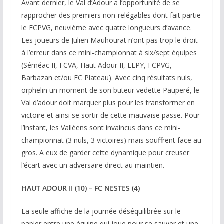
Avant dernier, le Val d’Adour a l’opportunité de se
rapprocher des premiers non-relégables dont fait partie
le FCPVG, neuvième avec quatre longueurs d’avance.
Les joueurs de Julien Mauhourat n’ont pas trop le droit
à l’erreur dans ce mini-championnat à six/sept équipes
(Séméac II, FCVA, Haut Adour II, ELPY, FCPVG,
Barbazan et/ou FC Plateau). Avec cinq résultats nuls,
orphelin un moment de son buteur vedette Pauperé, le
Val d’adour doit marquer plus pour les transformer en
victoire et ainsi se sortir de cette mauvaise passe. Pour
l’instant, les Valléens sont invaincus dans ce mini-
championnat (3 nuls, 3 victoires) mais souffrent face au
gros. A eux de garder cette dynamique pour creuser
l’écart avec un adversaire direct au maintien.
HAUT ADOUR II (10) – FC NESTES (4)
La seule affiche de la journée déséquilibrée sur le
papier entre une équipe qui joue pour se sauver et une