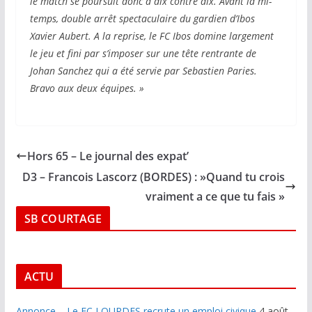
le match se poursuit donc à dix contre dix. Avant la mi-
temps, double arrêt spectaculaire du gardien d’Ibos
Xavier Aubert. A la reprise, le FC Ibos domine largement
le jeu et fini par s’imposer sur une tête rentrante de
Johan Sanchez qui a été servie par Sebastien Paries.
Bravo aux deux équipes. »
Hors 65 – Le journal des expat’
D3 – Francois Lascorz (BORDES) : »Quand tu crois
vraiment a ce que tu fais »
SB COURTAGE
ACTU
Annonce – Le FC LOURDES recrute un emploi civique
4 août