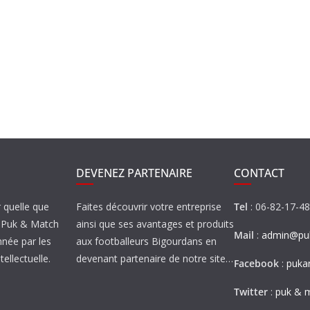
DEVENEZ PARTENAIRE
CONTACT
r quelle que
Faites découvrir votre entreprise
Tel
: 06-82-17-4
de Puk & Match
ainsi que ses avantages et produits
Mail
:
admin@puk
nnée par les
aux footballeurs Bigourdans en
tellectuelle.
devenant partenaire de notre site…
Facebook
:
puka
Twitter
:
puk & 