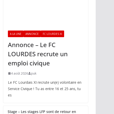
A LA UNE
ANNONCE
FC LOURDES XI
Annonce – Le FC
LOURDES recrute un
emploi civique
4 août 2026
puk
Le FC Lourdais XI recrute un(e) volontaire en
Service Civique ! Tu as entre 16 et 25 ans, tu
es
Stage – Les stages LFP sont de retour en