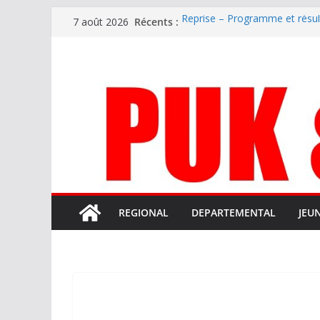
Passer
Récents :
Reprise – Programme et résu
7 août 2026
au
Annonce – Le FC LOURDES rec
National – La Bigorre bien pr
contenu
Mercato – SARRANCOLIN enc
Mercato – Le gardien qui a di
terrain d’expression au HOFC
REGIONAL
DEPARTEMENTAL
JEU