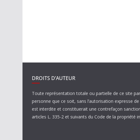
DROITS D’AUTEUR
Toute représentation totale ou partielle de ce site pa
personne que ce soit, sans l’autorisation expresse 
est interdite et constituerait une contrefaçon sanctio
articles L. 335-2 et suivants du Code de la propriété in