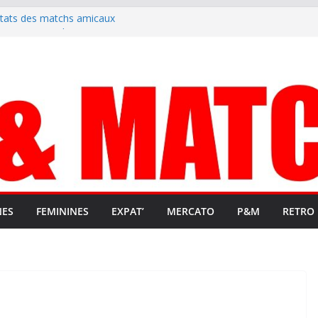
ltats des matchs amicaux
rute un emploi civique
ésente en Ligue 2 et Ligue 3
lenche son renouveau
t stop au foot pro retrouve un
NES
FEMININES
EXPAT’
MERCATO
P&M
RETRO