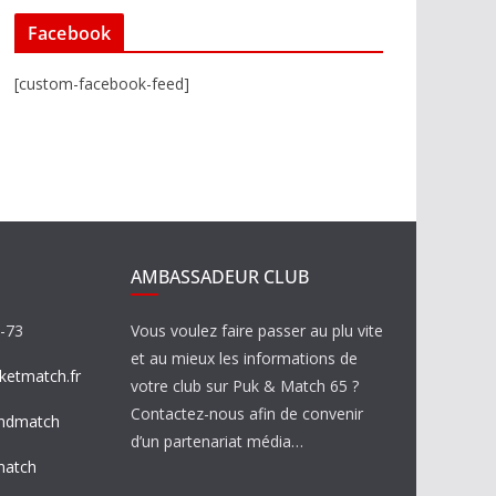
Facebook
[custom-facebook-feed]
AMBASSADEUR CLUB
8-73
Vous voulez faire passer au plu vite
et au mieux les informations de
etmatch.fr
votre club sur Puk & Match 65 ?
Contactez-nous afin de convenir
ndmatch
d’un partenariat média…
match