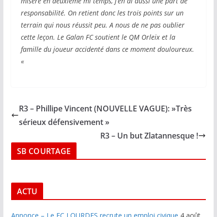
misère en deuxième mi temps, j’en ai aussi une part de
responsabilité. On retient donc les trois points sur un
terrain qui nous réussit peu. A nous de ne pas oublier
cette leçon. Le Galan FC soutient le QM Orleix et la
famille du joueur accidenté dans ce moment douloureux.
«
R3 – Phillipe Vincent (NOUVELLE VAGUE): »Très
sérieux défensivement »
R3 – Un but Zlatannesque !
SB COURTAGE
ACTU
Annonce – Le FC LOURDES recrute un emploi civique
4 août