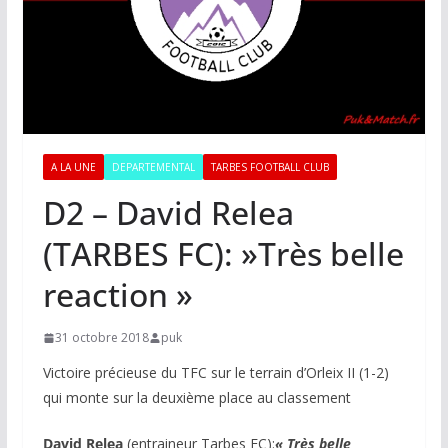
A LA UNE
DEPARTEMENTAL
TARBES FOOTBALL CLUB
D2 – David Relea
(TARBES FC): »Très belle
reaction »
31 octobre 2018
puk
Victoire précieuse du TFC sur le terrain d’Orleix II (1-2)
qui monte sur la deuxième place au classement
David Relea
(entraineur Tarbes FC):
« Très belle