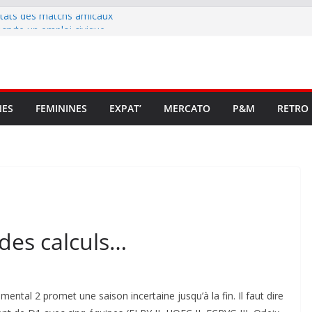
ltats des matchs amicaux
rute un emploi civique
ésente en Ligue 2 et Ligue 3
lenche son renouveau
t stop au foot pro retrouve un
NES
FEMININES
EXPAT’
MERCATO
P&M
RETRO
des calculs…
ental 2 promet une saison incertaine jusqu’à la fin. Il faut dire