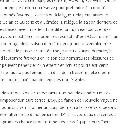
nt de D1 avec cinq équipes (ELPY II, HOFC II, FCPVG III, Orleix
 de leur équipe fanion ou réserve pour prétendre à la montée.
donnés favoris à l’accession à la ligue. Cela peut laisser le
 Galan et Guizerix et à Séméac II, relégué la saison dernière de
es bases, avec un effectif modifié, un nouveau banc, et des
ra avec impatience les premiers résultats d’Ibos/Ossun, après un
rne rouge de la saison dernière peut jouer un véritable rôle.
se méfier le plus avec une équipe jeune. La saison dernière, le
and l’automne fut venu en raison des nombreuses blessures de
peuvent bénéficier d’un effectif enrichi et pourraient venir
 il ne faudra pas terminer au delà de la troisième place pour
élite sont occupés par des équipes non éligibles…
 de saison. Nos lecteurs voient Campan descendre. Un avis
 s’imposer sur leurs terres. L’équipe fanion de Nouvelle Vague ne
 pourront venir donner un coup de main à la réserve si besoin.
eut être attendre le dénouement en D1 car avec deux descentes à
 a de grandes chances pour qu’une des deux équipes entraînent