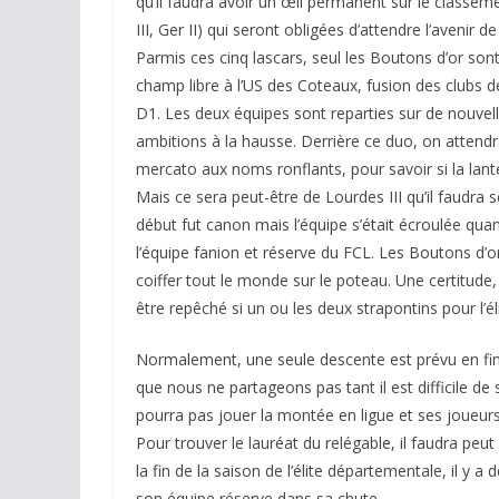
qu’il faudra avoir un œil permanent sur le classeme
III, Ger II) qui seront obligées d’attendre l’avenir
Parmis ces cinq lascars, seul les Boutons d’or sont 
champ libre à l’US des Coteaux, fusion des clubs de
D1. Les deux équipes sont reparties sur de nouvell
ambitions à la hausse. Derrière ce duo, on attend
mercato aux noms ronflants, pour savoir si la lante
Mais ce sera peut-être de Lourdes III qu’il faudra 
début fut canon mais l’équipe s’était écroulée qu
l’équipe fanion et réserve du FCL. Les Boutons d’or 
coiffer tout le monde sur le poteau. Une certitude,
être repêché si un ou les deux strapontins pour l’
Normalement, une seule descente est prévu en fin
que nous ne partageons pas tant il est difficile de
pourra pas jouer la montée en ligue et ses joueurs
Pour trouver le lauréat du relégable, il faudra p
la fin de la saison de l’élite départementale, il y
son équipe réserve dans sa chute…