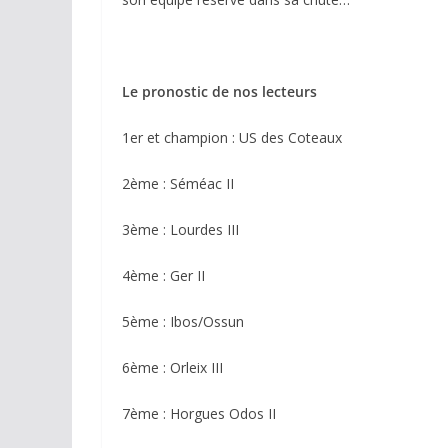
Le pronostic de nos lecteurs
1er et champion : US des Coteaux
2ème : Séméac II
3ème : Lourdes III
4ème : Ger II
5ème : Ibos/Ossun
6ème : Orleix III
7ème : Horgues Odos II