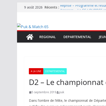
Passer
Récents :
Reprise – Programme et résu
9 août 2026
au
Annonce – Le FC LOURDES rec
National – La Bigorre bien pr
contenu
Mercato – SARRANCOLIN enc
Mercato – Le gardien qui a di
terrain d’expression au HOFC
REGIONAL
DEPARTEMENTAL
JEU
A LA UNE
DEPARTEMENTAL
D2 – Le championnat 
5 septembre 2019
puk
Dans l’ombre de l’élite, le championnat de Départem