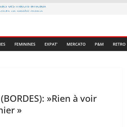
ltats des matchs amicaux
rute un emploi civique
ésente en Ligue 2 et Ligue 3
lenche son renouveau
t stop au foot pro retrouve un
NES
FEMININES
EXPAT’
MERCATO
P&M
RETRO
 (BORDES): »Rien à voir
ier »