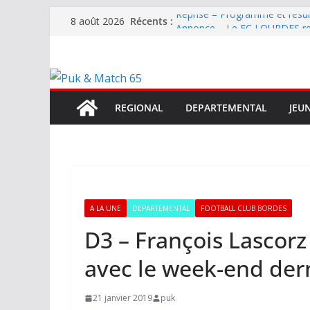
Passer
Récents :
Reprise – Programme et résu
8 août 2026
au
Annonce – Le FC LOURDES rec
National – La Bigorre bien pr
contenu
Mercato – SARRANCOLIN enc
Mercato – Le gardien qui a di
terrain d’expression au HOFC
REGIONAL
DEPARTEMENTAL
JEU
A LA UNE
DEPARTEMENTAL
FOOTBALL CLUB BORDES
D3 – François Lascorz
avec le week-end dern
21 janvier 2019
puk