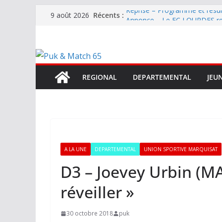
Passer
Récents :
Reprise – Programme et résu
9 août 2026
au
Annonce – Le FC LOURDES rec
National – La Bigorre bien pr
contenu
Mercato – SARRANCOLIN enc
Mercato – Le gardien qui a di
terrain d’expression au HOFC
REGIONAL
DEPARTEMENTAL
JEU
A LA UNE
DEPARTEMENTAL
UNION SPORTIVE MARQUISAT
D3 – Joevey Urbin (MAR
réveiller »
30 octobre 2018
puk