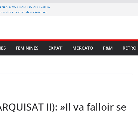
ltats des matchs amicaux
rute un emploi civique
ésente en Ligue 2 et Ligue 3
lenche son renouveau
t stop au foot pro retrouve un
NES
FEMININES
EXPAT’
MERCATO
P&M
RETRO
QUISAT II): »Il va falloir se