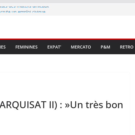
ltats des matchs amicaux
rute un emploi civique
ésente en Ligue 2 et Ligue 3
lenche son renouveau
t stop au foot pro retrouve un
NES
FEMININES
EXPAT’
MERCATO
P&M
RETRO
ARQUISAT II) : »Un très bon