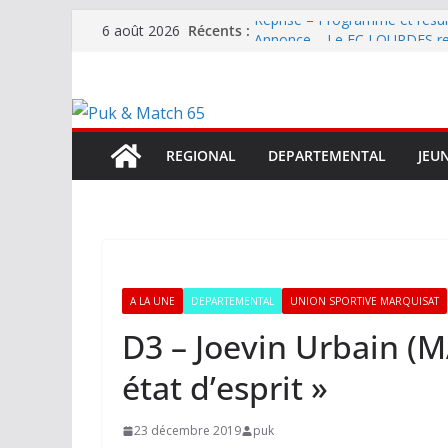
Passer
Reprise – Programme et résu
Récents :
6 août 2026
au
Annonce – Le FC LOURDES rec
National – La Bigorre bien pr
contenu
Mercato – SARRANCOLIN enc
Mercato – Le gardien qui a di
terrain d’expression au HOFC
REGIONAL
DEPARTEMENTAL
JEU
A LA UNE
DEPARTEMENTAL
UNION SPORTIVE MARQUISAT
D3 – Joevin Urbain (M
état d’esprit »
23 décembre 2019
puk