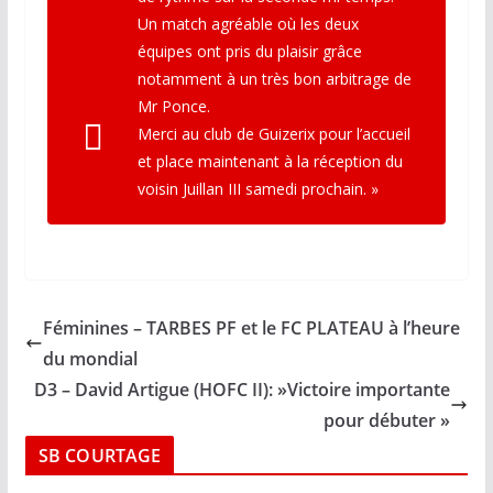
Un match agréable où les deux
équipes ont pris du plaisir grâce
notamment à un très bon arbitrage de
Mr Ponce.
Merci au club de Guizerix pour l’accueil
et place maintenant à la réception du
voisin Juillan III samedi prochain. »
Féminines – TARBES PF et le FC PLATEAU à l’heure
du mondial
D3 – David Artigue (HOFC II): »V i c t o i r e i m p o r t a n t e
p o u r d é b u t e r »
SB COURTAGE