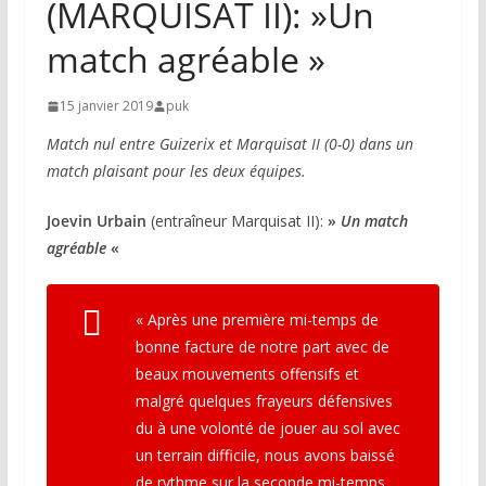
(MARQUISAT II): »Un
match agréable »
15 janvier 2019
puk
Match nul entre Guizerix et Marquisat II (0-0) dans un
match plaisant pour les deux équipes.
Joevin Urbain
(entraîneur Marquisat II):
»
Un match
agréable
«
« Après une première mi-temps de
bonne facture de notre part avec de
beaux mouvements offensifs et
malgré quelques frayeurs défensives
du à une volonté de jouer au sol avec
un terrain difficile, nous avons baissé
de rythme sur la seconde mi-temps.