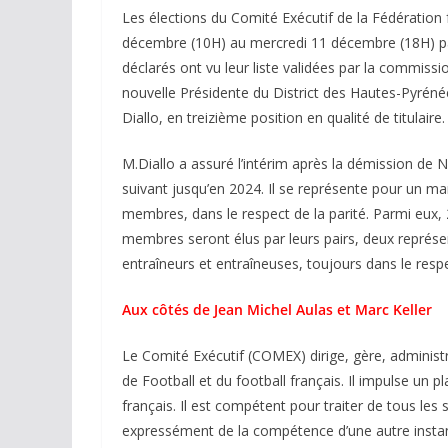
Les élections du Comité Exécutif de la Fédération 
décembre (10H) au mercredi 11 décembre (18H) par
déclarés ont vu leur liste validées par la commissi
nouvelle Présidente du District des Hautes-Pyrénées
Diallo, en treizième position en qualité de titulaire.
M.Diallo a assuré l’intérim après la démission de N
suivant jusqu’en 2024. Il se représente pour un m
membres, dans le respect de la parité. Parmi eux, 2
membres seront élus par leurs pairs, deux représe
entraîneurs et entraîneuses, toujours dans le respe
Aux côtés de Jean Michel Aulas et Marc Keller
Le Comité Exécutif (COMEX) dirige, gère, administr
de Football et du football français. Il impulse un p
français. Il est compétent pour traiter de tous les s
expressément de la compétence d’une autre instan