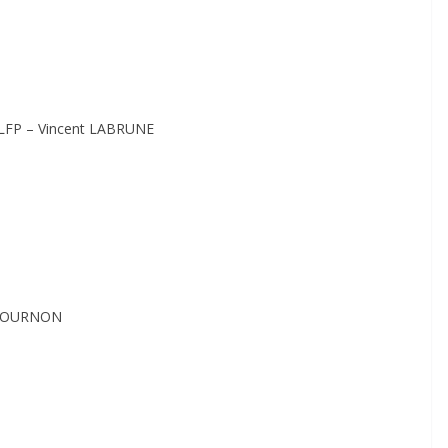
a LFP – Vincent LABRUNE
D TOURNON