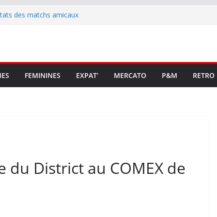
t stop au foot pro retrouve un
ltats des matchs amicaux
rute un emploi civique
ésente en Ligue 2 et Ligue 3
lenche son renouveau
NES
FEMININES
EXPAT’
MERCATO
P&M
RETRO
te du District au COMEX de