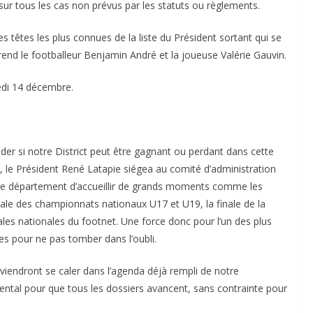
 sur tous les cas non prévus par les statuts ou règlements.
es têtes les plus connues de la liste du Président sortant qui se
end le footballeur Benjamin André et la joueuse Valérie Gauvin.
edi 14 décembre.
 si notre District peut être gagnant ou perdant dans cette
, le Président René Latapie siégea au comité d’administration
tre département d’accueillir de grands moments comme les
nale des championnats nationaux U17 et U19, la finale de la
ales nationales du footnet. Une force donc pour l’un des plus
ces pour ne pas tomber dans l’oubli.
i viendront se caler dans l’agenda déjà rempli de notre
ntal pour que tous les dossiers avancent, sans contrainte pour