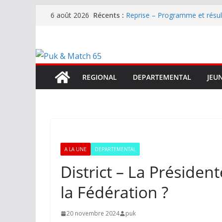
Mercato – Le gardien qui a di
Passer
Récents :
6 août 2026
terrain d’expression au HOFC
au
Reprise – Programme et résu
Annonce – Le FC LOURDES rec
contenu
National – La Bigorre bien pr
Mercato – SARRANCOLIN enc
REGIONAL
DEPARTEMENTAL
JEU
A LA UNE
DEPARTEMENTAL
District – La Présiden
la Fédération ?
20 novembre 2024
puk