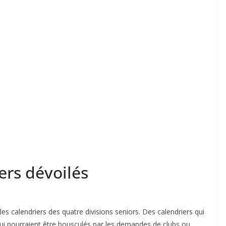
iers dévoilés
es calendriers des quatre divisions seniors. Des calendriers qui
qui pourraient être bousculés par les demandes de clubs ou