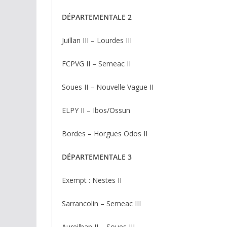
DÉPARTEMENTALE 2
Juillan III – Lourdes III
FCPVG II – Semeac II
Soues II – Nouvelle Vague II
ELPY II – Ibos/Ossun
Bordes – Horgues Odos II
DÉPARTEMENTALE 3
Exempt : Nestes II
Sarrancolin – Semeac III
Aureilhan II – Soues III