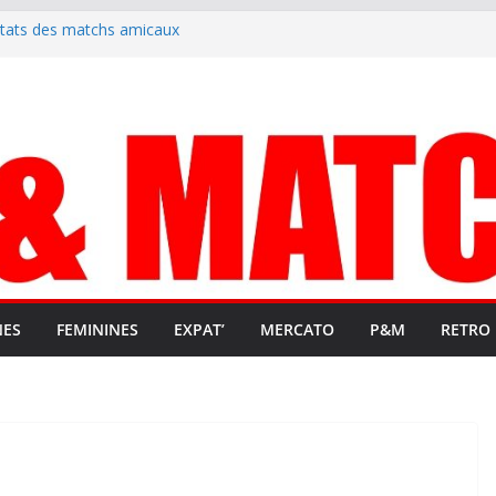
ltats des matchs amicaux
rute un emploi civique
ésente en Ligue 2 et Ligue 3
lenche son renouveau
t stop au foot pro retrouve un
NES
FEMININES
EXPAT’
MERCATO
P&M
RETRO