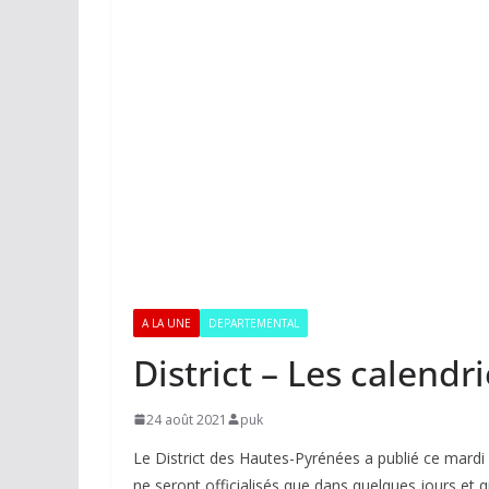
A LA UNE
DEPARTEMENTAL
District – Les calendr
24 août 2021
puk
Le District des Hautes-Pyrénées a publié ce mardi l
ne seront officialisés que dans quelques jours et 