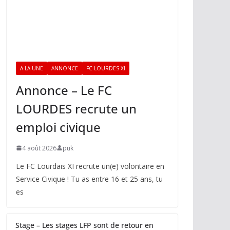
A LA UNE
ANNONCE
FC LOURDES XI
Annonce – Le FC
LOURDES recrute un
emploi civique
4 août 2026
puk
Le FC Lourdais XI recrute un(e) volontaire en
Service Civique ! Tu as entre 16 et 25 ans, tu
es
Stage – Les stages LFP sont de retour en