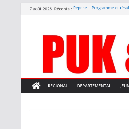
Passer
Récents :
Reprise – Programme et résu
7 août 2026
au
Annonce – Le FC LOURDES rec
National – La Bigorre bien pr
contenu
Mercato – SARRANCOLIN enc
Mercato – Le gardien qui a di
terrain d’expression au HOFC
REGIONAL
DEPARTEMENTAL
JEU