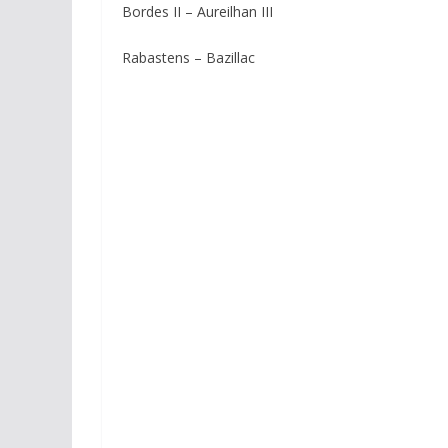
Bordes II – Aureilhan III
Rabastens – Bazillac