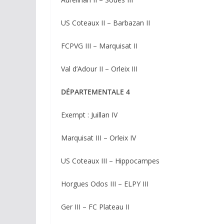
US Coteaux II – Barbazan II
FCPVG III – Marquisat II
Val d’Adour II – Orleix III
DÉPARTEMENTALE 4
Exempt : Juillan IV
Marquisat III – Orleix IV
US Coteaux III – Hippocampes
Horgues Odos III – ELPY III
Ger III – FC Plateau II