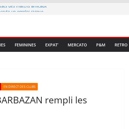
ltats des matchs amicaux
rute un emploi civique
ésente en Ligue 2 et Ligue 3
lenche son renouveau
t stop au foot pro retrouve un
NES
FEMININES
EXPAT’
MERCATO
P&M
RETRO
EN DIRECT DES CLUBS
 BARBAZAN rempli les