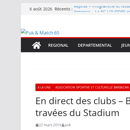
Passer
Récents :
Reprise – Programme et résu
6 août 2026
au
Annonce – Le FC LOURDES rec
National – La Bigorre bien pr
contenu
Mercato – SARRANCOLIN enc
Mercato – Le gardien qui a di
terrain d’expression au HOFC
REGIONAL
DEPARTEMENTAL
JEU
A LA UNE
ASSOCIATION SPORTIVE ET CULTURELLE BARBAZAN
En direct des clubs –
travées du Stadium
22 mars 2019
puk