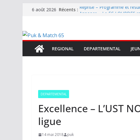
Passer
Récents :
Reprise – Programme et résu
6 août 2026
au
Annonce – Le FC LOURDES rec
National – La Bigorre bien pr
contenu
Mercato – SARRANCOLIN enc
Mercato – Le gardien qui a di
terrain d’expression au HOFC
REGIONAL
DEPARTEMENTAL
JEU
DEPARTEMENTAL
Excellence – L’UST 
ligue
14 mai 2018
puk