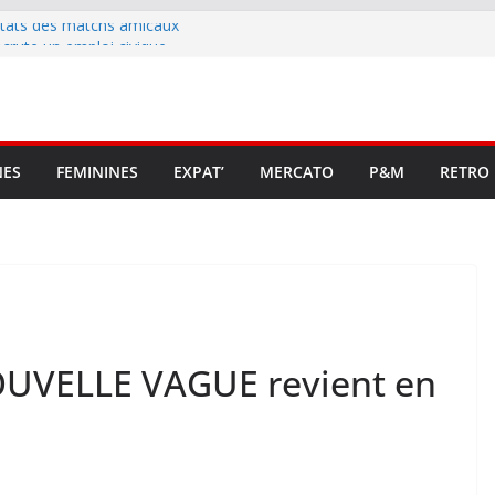
ltats des matchs amicaux
rute un emploi civique
ésente en Ligue 2 et Ligue 3
lenche son renouveau
t stop au foot pro retrouve un
NES
FEMININES
EXPAT’
MERCATO
P&M
RETRO
NOUVELLE VAGUE revient en