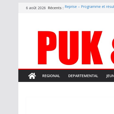
Passer
Récents :
Reprise – Programme et résu
6 août 2026
au
Annonce – Le FC LOURDES rec
National – La Bigorre bien pr
contenu
Mercato – SARRANCOLIN enc
Mercato – Le gardien qui a di
terrain d’expression au HOFC
REGIONAL
DEPARTEMENTAL
JEU