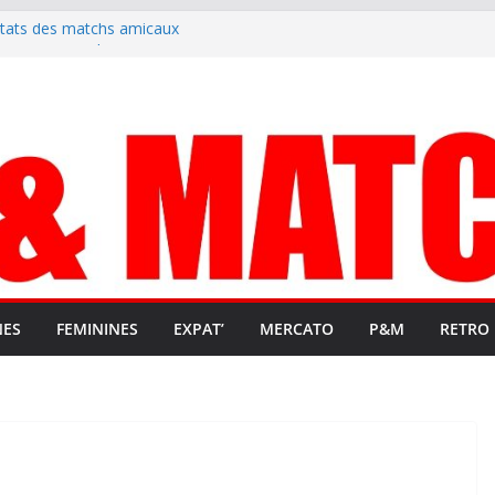
ltats des matchs amicaux
rute un emploi civique
ésente en Ligue 2 et Ligue 3
lenche son renouveau
t stop au foot pro retrouve un
NES
FEMININES
EXPAT’
MERCATO
P&M
RETRO