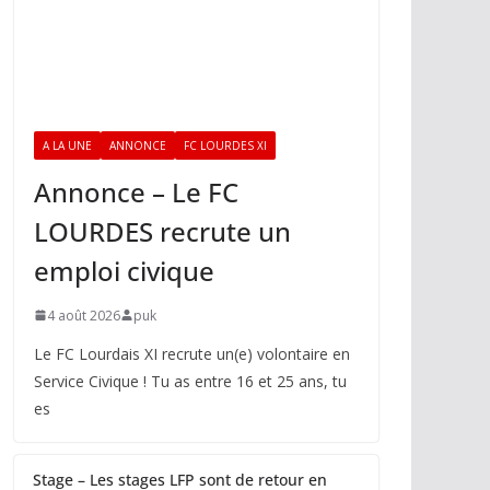
A LA UNE
ANNONCE
FC LOURDES XI
Annonce – Le FC
LOURDES recrute un
emploi civique
4 août 2026
puk
Le FC Lourdais XI recrute un(e) volontaire en
Service Civique ! Tu as entre 16 et 25 ans, tu
es
Stage – Les stages LFP sont de retour en