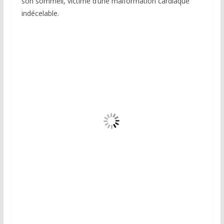
son sommeil, victime d’une malformation cardiaque
indécelable.