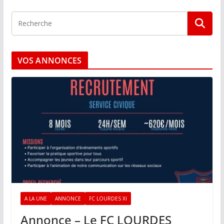
VOS ANNONCES
A LA UNE
ANNONCE
FC LOURDES XI
Annonce – Le FC LOURDES