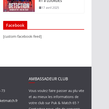
R1 à LOURDES
17 avril 2025
Facebook
[custom-facebook-feed]
AMBASSADEUR CLUB
8-73
Vous voulez faire passer au plu vite
et au mieux les informations de
etmatch.fr
votre club sur Puk & Match 65 ?
Contactez-nous afin de convenir