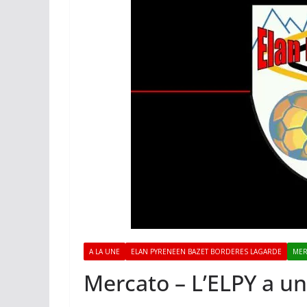
A LA UNE
ELAN PYRENEEN BAZET BORDERES LAGARDE
MER
Mercato – L’ELPY a u