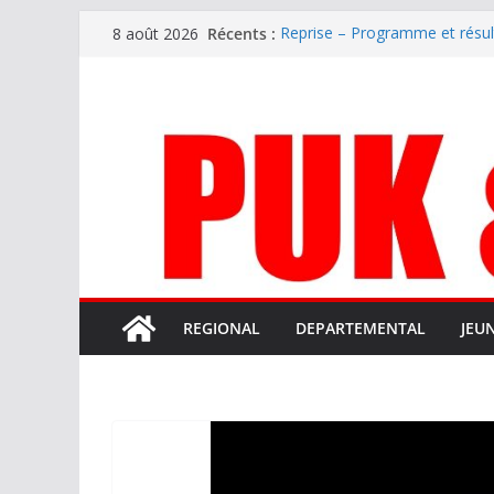
Passer
Récents :
Reprise – Programme et résu
8 août 2026
au
Annonce – Le FC LOURDES rec
National – La Bigorre bien pr
contenu
Mercato – SARRANCOLIN enc
Mercato – Le gardien qui a di
terrain d’expression au HOFC
REGIONAL
DEPARTEMENTAL
JEU