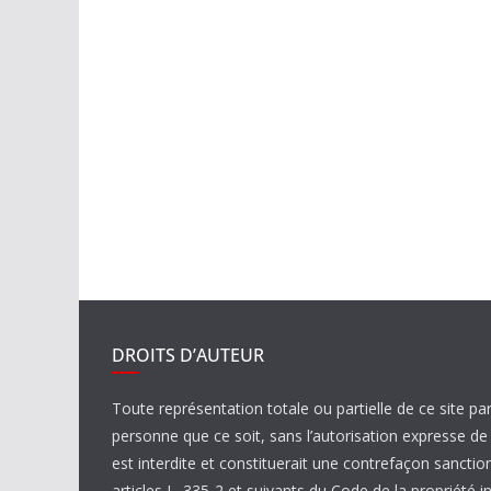
DROITS D’AUTEUR
Toute représentation totale ou partielle de ce site pa
personne que ce soit, sans l’autorisation expresse 
est interdite et constituerait une contrefaçon sanctio
articles L. 335-2 et suivants du Code de la propriété in