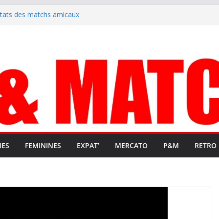
ltats des matchs amicaux
rute un emploi civique
ésente en Ligue 2 et Ligue 3
lenche son renouveau
t stop au foot pro retrouve un
NES
FEMININES
EXPAT’
MERCATO
P&M
RETRO