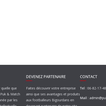
DEVENEZ PARTENAIRE
CONTACT
r quelle que
Faites découvrir votre entreprise
Tel
: 06-82-17-4
de Puk & Match
ainsi que ses avantages et produits
Mail
:
admin@puk
nnée par les
aux footballeurs Bigourdans en
tellectuelle.
devenant partenaire de notre site…