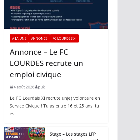
A LA UNE
ANNONCE
FC LOURDES XI
Annonce – Le FC
LOURDES recrute un
emploi civique
4 août 2026
puk
Le FC Lourdais XI recrute un(e) volontaire en
Service Civique ! Tu as entre 16 et 25 ans, tu
es
Stage – Les stages LFP