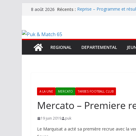
Passer
Récents :
Reprise – Programme et résu
8 août 2026
au
Annonce – Le FC LOURDES rec
National – La Bigorre bien pr
contenu
Mercato – SARRANCOLIN enc
Mercato – Le gardien qui a di
terrain d’expression au HOFC
REGIONAL
DEPARTEMENTAL
JEU
A LA UNE
MERCATO
TARBES FOOTBALL CLUB
Mercato – Premiere 
19 juin 2019
puk
Le Marquisat a acté sa première recrue avec la ven