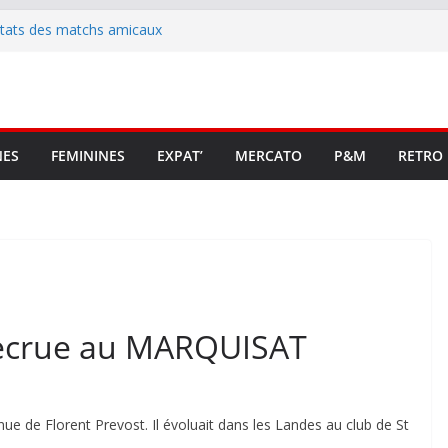
ltats des matchs amicaux
rute un emploi civique
ésente en Ligue 2 et Ligue 3
lenche son renouveau
t stop au foot pro retrouve un
NES
FEMININES
EXPAT’
MERCATO
P&M
RETRO
recrue au MARQUISAT
ue de Florent Prevost. Il évoluait dans les Landes au club de St