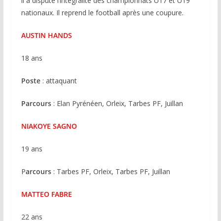
il a disputé l’intégralité des championnats U17 et U19
nationaux. Il reprend le football après une coupure.
AUSTIN HANDS
18 ans
Poste
: attaquant
Parcours
: Elan Pyrénéen, Orleix, Tarbes PF, Juillan
NIAKOYE SAGNO
19 ans
P
arcours
: Tarbes PF, Orleix, Tarbes PF, Juillan
MATTEO FABRE
22 ans